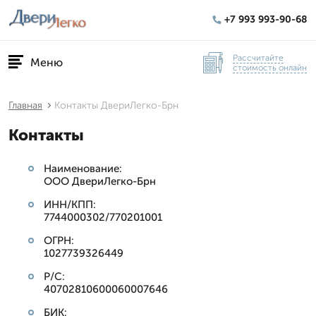
+7 993 993-90-68
Рассчитайте
Меню
стоимость онлайн
Главная
Контакты ДвериЛегко-Брн
Контакты
Наименование:
ООО ДвериЛегко-Брн
ИНН/КПП:
7744000302/770201001
ОГРН:
1027739326449
Р/С:
40702810600060007646
БИК: