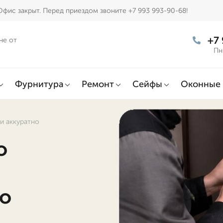
Офис закрыт. Перед приездом звоните +7 993 993-90-68!
+7
не от
Пн
Фурнитура
Ремонт
Сейфы
Оконные 
и аккуратно
о
но