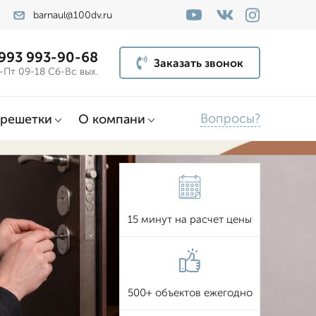
barnaul@100dv.ru
 993 993-90-68
Заказать звонок
-Пт 09-18 Сб-Вс вых.
Вопросы?
решетки
О компани
15 минут на расчет цены
500+ объектов ежегодно