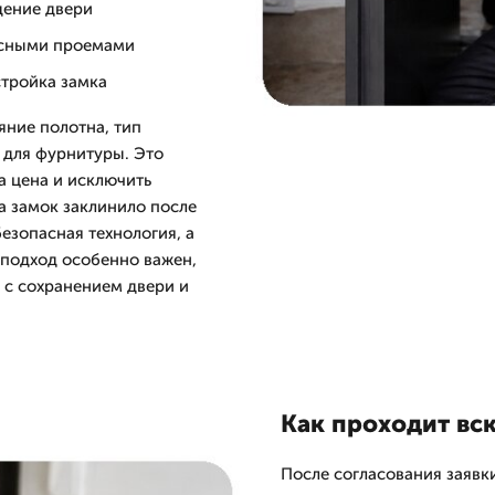
дение двери
фисными проемами
стройка замка
яние полотна, тип
 для фурнитуры. Это
а цена и исключить
а замок заклинило после
езопасная технология, а
 подход особенно важен,
 с сохранением двери и
Как проходит вс
После согласования заявк