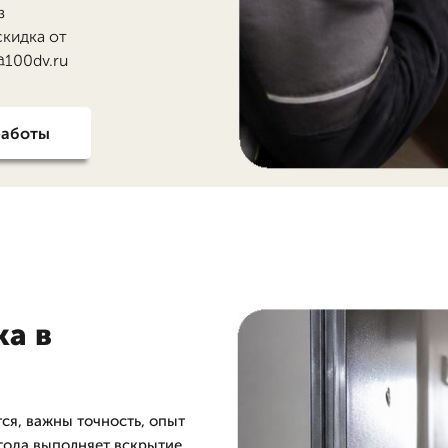
з
скидка от
@100dv.ru
работы
ка в
ся, важны точность, опыт
 года выполняет вскрытие