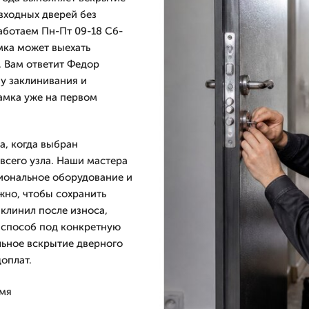
 входных дверей без
аботаем Пн-Пт 09-18 Сб-
мка может выехать
. Вам ответит Федор
ну заклинивания и
амка уже на первом
а, когда выбран
всего узла. Наши мастера
иональное оборудование и
жно, чтобы сохранить
клинил после износа,
 способ под конкретную
льное вскрытие дверного
оплат.
емя