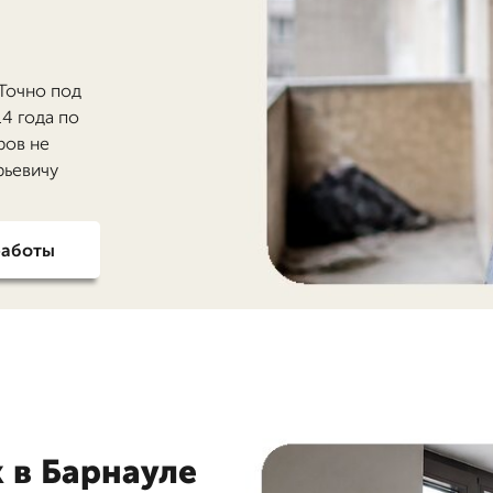
 Точно под
4 года по
ров не
рьевичу
работы
 в Барнауле