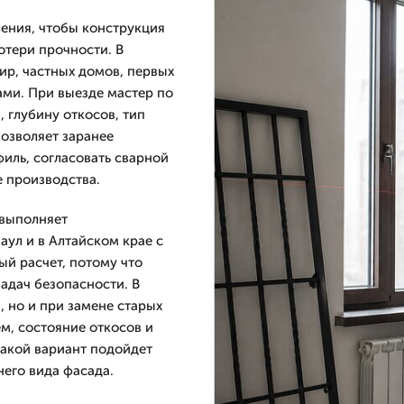
ения, чтобы конструкция
отери прочности. В
ир, частных домов, первых
ами. При выезде мастер по
 глубину откосов, тип
позволяет заранее
иль, согласовать сварной
е производства.
 выполняет
ул и в Алтайском крае с
й расчет, потому что
задач безопасности. В
, но и при замене старых
ем, состояние откосов и
какой вариант подойдет
него вида фасада.