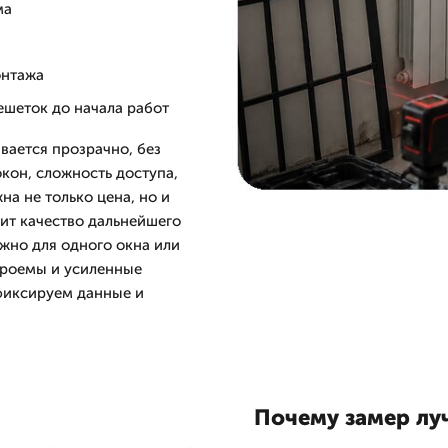
ма
онтажа
ешеток до начала работ
вается прозрачно, без
окон, сложность доступа,
на не только цена, но и
сит качество дальнейшего
жно для одного окна или
 проемы и усиленные
фиксируем данные и
Почему замер лу