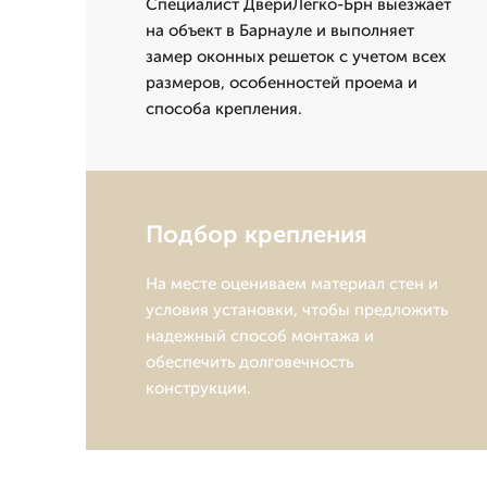
Специалист ДвериЛегко-Брн выезжает
на объект в Барнауле и выполняет
замер оконных решеток с учетом всех
размеров, особенностей проема и
способа крепления.
Подбор крепления
На месте оцениваем материал стен и
условия установки, чтобы предложить
надежный способ монтажа и
обеспечить долговечность
конструкции.