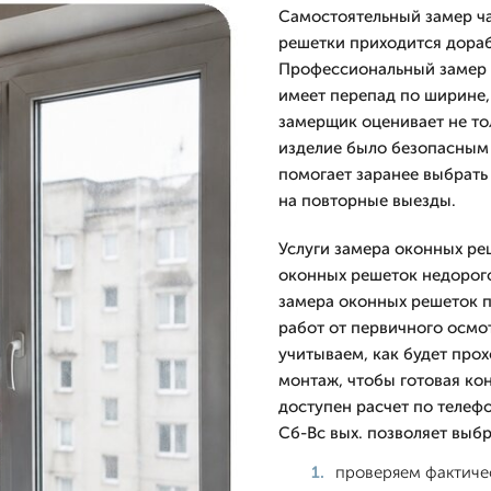
Самостоятельный замер ча
решетки приходится дораб
Профессиональный замер 
имеет перепад по ширине
замерщик оценивает не тол
изделие было безопасным 
помогает заранее выбрать
на повторные выезды.
Услуги замера оконных реш
оконных решеток недорого
замера оконных решеток п
работ от первичного осмо
учитываем, как будет про
монтаж, чтобы готовая ко
доступен расчет по телеф
Сб-Вс вых. позволяет выб
проверяем фактиче