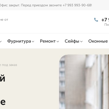
Офис закрыт. Перед приездом звоните +7 993 993-90-68!
+7
не от
Пн
Фурнитура
Ремонт
Сейфы
Оконные 
 под заказ
й
ле