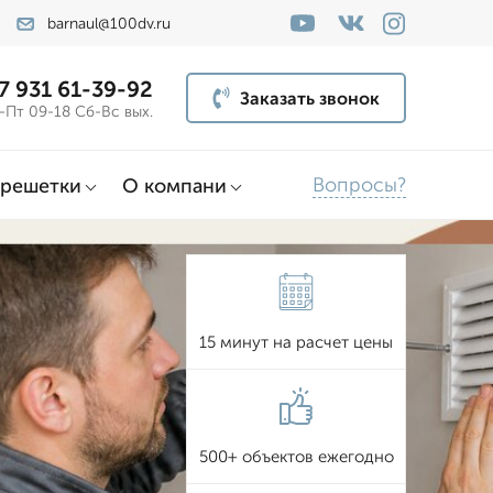
barnaul@100dv.ru
7 931 61-39-92
Заказать звонок
-Пт 09-18 Сб-Вс вых.
Вопросы?
решетки
О компани
15 минут на расчет цены
500+ объектов ежегодно