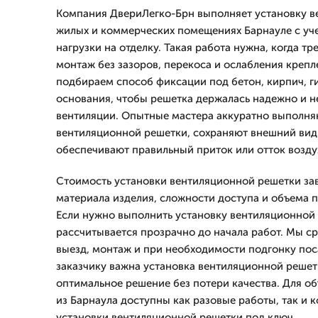
Компания ДвериЛегко-Брн выполняет установку в
жилых и коммерческих помещениях Барнауле с уче
нагрузки на отделку. Такая работа нужна, когда т
монтаж без зазоров, перекоса и ослабления крепл
подбираем способ фиксации под бетон, кирпич, г
основания, чтобы решетка держалась надежно и н
вентиляции. Опытные мастера аккуратно выполня
вентиляционной решетки, сохраняют внешний вид
обеспечивают правильный приток или отток возду
Стоимость установки вентиляционной решетки зав
материала изделия, сложности доступа и объема п
Если нужно выполнить установку вентиляционной
рассчитывается прозрачно до начала работ. Мы ср
выезд, монтаж и при необходимости подгонку пос
заказчику важна установка вентиляционной реше
оптимальное решение без потери качества. Для об
из Барнаула доступны как разовые работы, так и 
установки вентиляционной решетки под ключ.