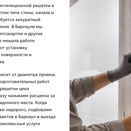
ентиляционной решетки в
том типа стены, канала и
ребуется аккуратный
ения. В Барнауле мы
ипсокартон и другие
е мешала работе
ют установку
 поверхности и
ха.
исит от диаметра проема,
одготовительных работ.
 решетки цена
азу называем расценка за
адочного места. Когда
тки недорого, подбираем
ъектов в Барнаул и выезда
комплексные услуги