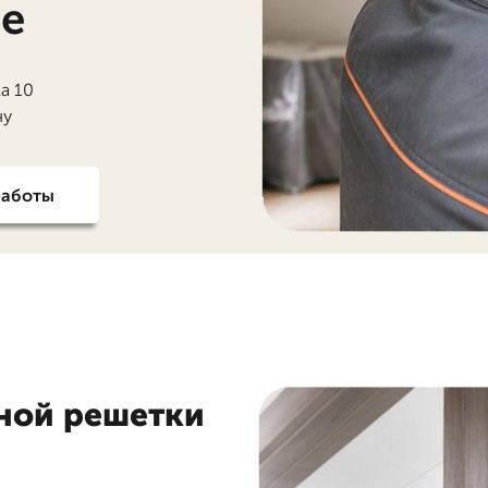
ле
а 10
чу
работы
ной решетки