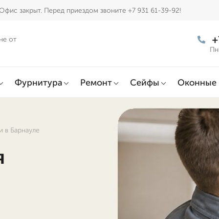
Офис закрыт. Перед приездом звоните +7 931 61-39-92!
+
не от
Пн
Фурнитура
Ремонт
Сейфы
Оконные 
 в Барнауле
я