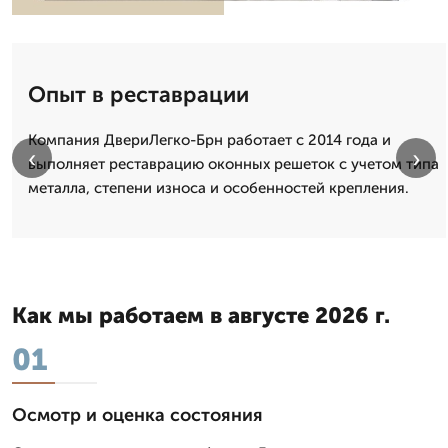
Опыт в реставрации
Компания ДвериЛегко-Брн работает с 2014 года и
‹
›
выполняет реставрацию оконных решеток с учетом типа
металла, степени износа и особенностей крепления.
Как мы работаем в августе 2026 г.
01
Осмотр и оценка состояния