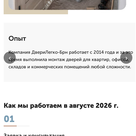
Опыт
Компания ДвериЛегко-Брн работает с 2014 года и за это
‹
›
время выполнила монтаж дверей для квартир, офисов,
складов и коммерческих помещений любой сложности.
Как мы работаем в августе 2026 г.
01
Заявка и консультация