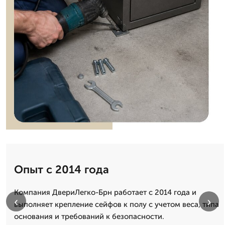
Опыт с 2014 года
Компания ДвериЛегко-Брн работает с 2014 года и
‹
›
выполняет крепление сейфов к полу с учетом веса, типа
основания и требований к безопасности.