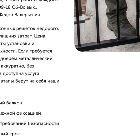
9-18 Сб-Вс вых.,
 Федор Валерьевич.
конных решеток недорого,
лишних затрат. Цена
оты установки и
ности. Если требуется
одберем металлический
аккуратно, без
а доступна услуга
 этапы берут на себя наши
ый балкон
адежной фиксацией
 требований безопасности
нный срок