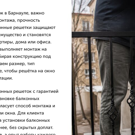
к в Барнауле, важно
монтажа, прочность
конные решетки защищают
имущество и становятся
ртиры, дома или офиса.
 выполняет монтаж на
дбирая конструкцию под
аем размер, тип
е, чтобы решётка на окно
тации.
онных решеток с гарантией
тановке балконных
гласует способ монтажа и
и окна. Для клиента
на установки балконных
нее, без скрытых доплат.
в, а опыт работы каждого