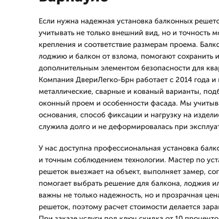
Если нужна надежная установка балконных решето
учитывать не только внешний вид, но и точность 
крепления и соответствие размерам проема. Бал
лоджию и балкон от взлома, помогают сохранить 
дополнительным элементом безопасности для ква
Компания ДвериЛегко-Брн работает с 2014 года и
металлические, сварные и кованый варианты, по
оконный проем и особенности фасада. Мы учитыв
основания, способ фиксации и нагрузку на издели
служила долго и не деформировалась при эксплуа
У нас доступна профессиональная установка балк
и точным соблюдением технологии. Мастер по ус
решеток выезжает на объект, выполняет замер, со
помогает выбрать решение для балкона, лоджия ил
важны не только надежность, но и прозрачная це
решеток, поэтому расчет стоимости делается зара
При заказе услуги под ключ скидка от 10 проценто