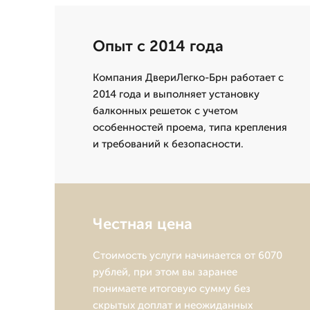
Опыт с 2014 года
Компания ДвериЛегко-Брн работает с
2014 года и выполняет установку
балконных решеток с учетом
особенностей проема, типа крепления
и требований к безопасности.
Честная цена
Стоимость услуги начинается от 6070
рублей, при этом вы заранее
понимаете итоговую сумму без
скрытых доплат и неожиданных