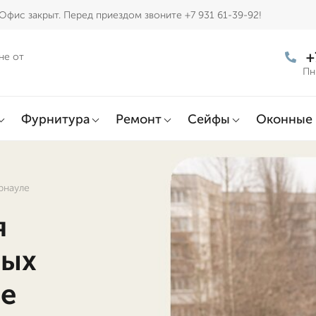
Офис закрыт. Перед приездом звоните +7 931 61-39-92!
+
не от
Пн
Фурнитура
Ремонт
Сейфы
Оконные 
рнауле
я
ных
ле