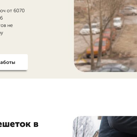
юч от 6070
26
тов не
ру
работы
ешеток в