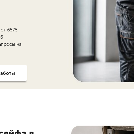
 от 6575
26
апросы на
работы
сейфа в