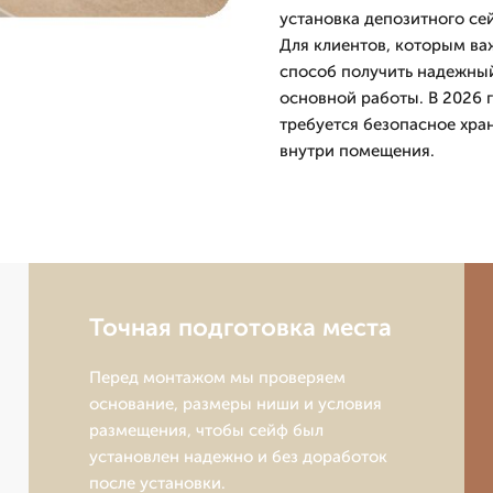
установка депозитного сей
Для клиентов, которым важ
способ получить надежный 
основной работы. В 2026 г
требуется безопасное хра
внутри помещения.
Точная подготовка места
Перед монтажом мы проверяем
основание, размеры ниши и условия
размещения, чтобы сейф был
установлен надежно и без доработок
после установки.