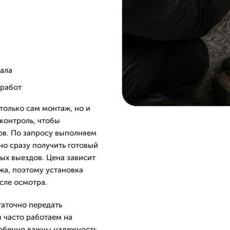
нала
 работ
только сам монтаж, но и
контроль, чтобы
ов. По запросу выполняем
но сразу получить готовый
ых выездов. Цена зависит
жа, поэтому установка
сле осмотра.
таточно передать
 часто работаем на
собенно важны надежность,