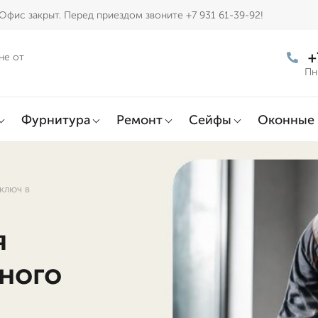
Офис закрыт. Перед приездом звоните +7 931 61-39-92!
+
не от
Пн
Фурнитура
Ремонт
Сейфы
Оконные 
ключ в
я
тного