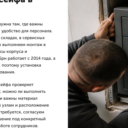
ужна там, где важны
удобство для персонала.
 складах, в сервисных
Мы выполняем монтаж в
ссы корпуса и
н работает с 2014 года, а
, поэтому установка
ования.
сейфа проверяет
т, можно ли выполнять
ии важны материал
м узлам и расположение
требуется, согласуем
шение под конкретный
аботе сотрудников.