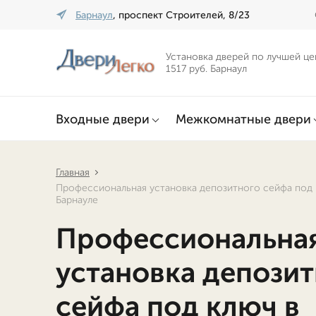
Барнаул
, проспект Строителей, 8/23
Установка дверей по лучшей це
1517 руб. Барнаул
Входные двери
Межкомнатные двери
Главная
Профессиональная установка депозитного сейфа под 
Барнауле
Профессиональна
установка депози
сейфа под ключ в