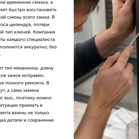
 не временная смазка, а
ляет быстро восстановить
ой смены всего замка. В
носа цилиндра, потери
ый тип ключей. Компания
оты каждого специалиста
полняется аккуратно, без
.
ет тип механизма, длину
сли замок исправен,
ее полного ремонта. В
т, а сама замена
Вс вых., поэтому можно
итуации приехать в
иента важны не только
дка детали и сохранение