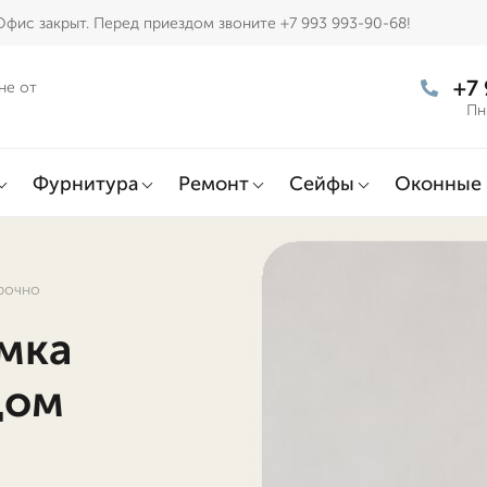
Офис закрыт. Перед приездом звоните +7 993 993-90-68!
+7
не от
Пн
Фурнитура
Ремонт
Сейфы
Оконные 
срочно
амка
дом