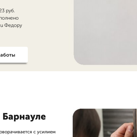
23 руб.
ополнено
.ru Федору
работы
 Барнауле
роворачивается с усилием