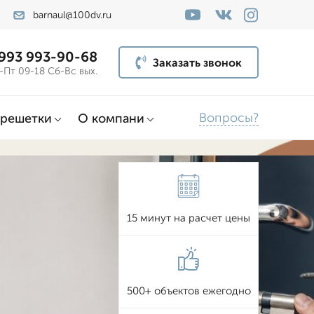
barnaul@100dv.ru
 993 993-90-68
Заказать звонок
-Пт 09-18 Сб-Вс вых.
Вопросы?
решетки
О компани
15 минут на расчет цены
500+ объектов ежегодно