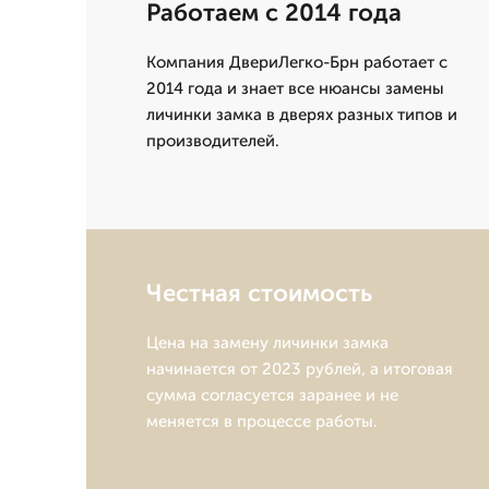
Работаем с 2014 года
Компания ДвериЛегко-Брн работает с
2014 года и знает все нюансы замены
личинки замка в дверях разных типов и
производителей.
Честная стоимость
Цена на замену личинки замка
начинается от 2023 рублей, а итоговая
сумма согласуется заранее и не
меняется в процессе работы.