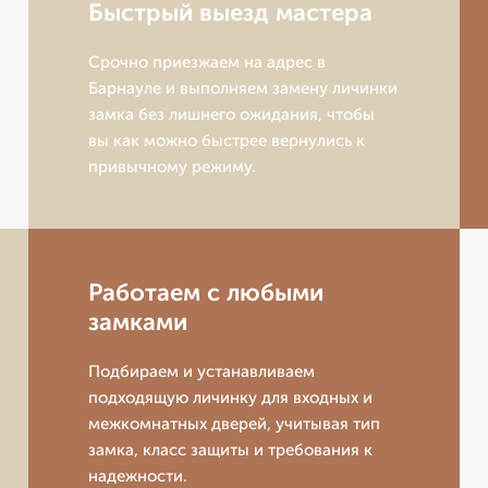
Быстрый выезд мастера
Срочно приезжаем на адрес в
Барнауле и выполняем замену личинки
замка без лишнего ожидания, чтобы
вы как можно быстрее вернулись к
привычному режиму.
Работаем с любыми
замками
Подбираем и устанавливаем
подходящую личинку для входных и
межкомнатных дверей, учитывая тип
замка, класс защиты и требования к
надежности.