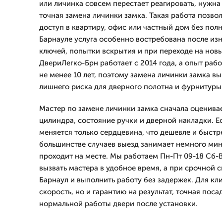
или личинка совсем перестает реагировать, нужна
точная замена личинки замка. Такая работа позво
доступ в квартиру, офис или частный дом без полн
Барнауле услуга особенно востребована после из
ключей, попытки вскрытия и при переходе на нов
ДвериЛегко-Брн работает с 2014 года, а опыт раб
не менее 10 лет, поэтому замена личинки замка вы
лишнего риска для дверного полотна и фурнитуры
Мастер по замене личинки замка сначала оценива
цилиндра, состояние ручки и дверной накладки. Е
меняется только сердцевина, что дешевле и быстр
большинстве случаев выезд занимает немного мину
проходит на месте. Мы работаем Пн-Пт 09-18 Сб-
вызвать мастера в удобное время, а при срочной с
Барнаул и выполнить работу без задержек. Для кл
скорость, но и гарантию на результат, точная поса
нормальной работы двери после установки.