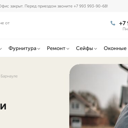
Офис закрыт. Перед приездом звоните +7 993 993-90-68!
+7
не от
Пн
Фурнитура
Ремонт
Сейфы
Оконные 
 Барнауле
 и