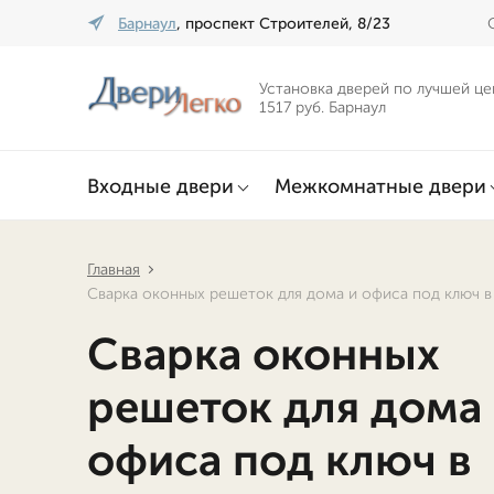
Барнаул
, проспект Строителей, 8/23
Установка дверей по лучшей це
1517 руб. Барнаул
Входные двери
Межкомнатные двери
Главная
Сварка оконных решеток для дома и офиса под ключ в
Сварка оконных
решеток для дома
офиса под ключ в