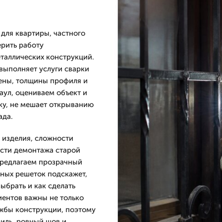
для квартиры, частного
рить работу
таллических конструкций.
выполняет услуги сварки
тены, толщины профиля и
аул, оцениваем объект и
ку, не мешает открыванию
ада.
 изделия, сложности
ости демонтажа старой
предлагаем прозрачный
нных решеток подскажет,
ыбрать и как сделать
иентов важны не только
ужбы конструкции, поэтому
иль, ровный шов и