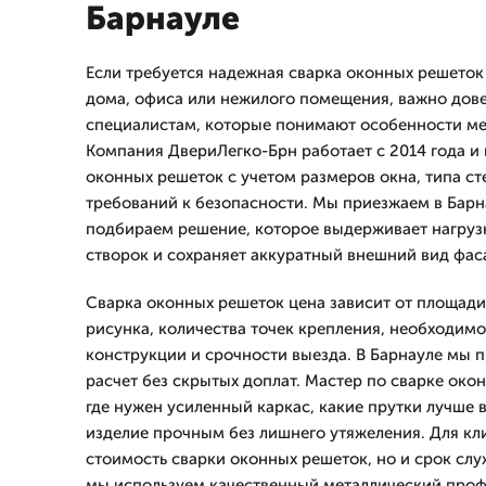
Барнауле
Если требуется надежная сварка оконных решеток 
дома, офиса или нежилого помещения, важно дове
специалистам, которые понимают особенности ме
Компания ДвериЛегко-Брн работает с 2014 года и 
оконных решеток с учетом размеров окна, типа с
требований к безопасности. Мы приезжаем в Барн
подбираем решение, которое выдерживает нагруз
створок и сохраняет аккуратный внешний вид фас
Сварка оконных решеток цена зависит от площади
рисунка, количества точек крепления, необходим
конструкции и срочности выезда. В Барнауле мы 
расчет без скрытых доплат. Мастер по сварке око
где нужен усиленный каркас, какие прутки лучше в
изделие прочным без лишнего утяжеления. Для кл
стоимость сварки оконных решеток, но и срок сл
мы используем качественный металлический проф