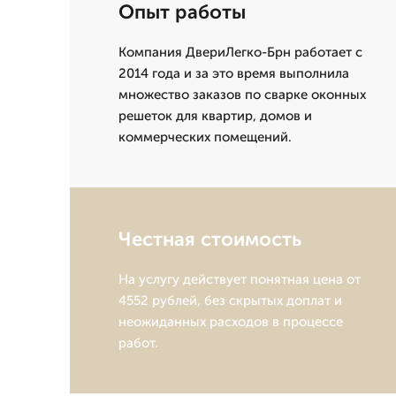
Опыт работы
Компания ДвериЛегко-Брн работает с
2014 года и за это время выполнила
множество заказов по сварке оконных
решеток для квартир, домов и
коммерческих помещений.
Честная стоимость
На услугу действует понятная цена от
4552 рублей, без скрытых доплат и
неожиданных расходов в процессе
работ.