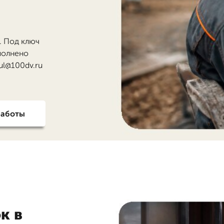
. Под ключ
ополнено
aul@100dv.ru
работы
к в