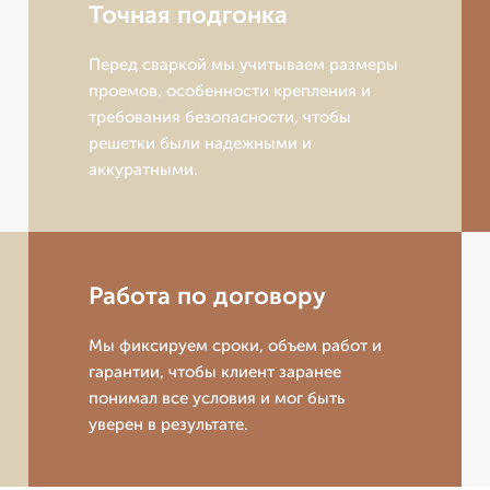
Точная подгонка
Перед сваркой мы учитываем размеры
проемов, особенности крепления и
требования безопасности, чтобы
решетки были надежными и
аккуратными.
Работа по договору
Мы фиксируем сроки, объем работ и
гарантии, чтобы клиент заранее
понимал все условия и мог быть
уверен в результате.