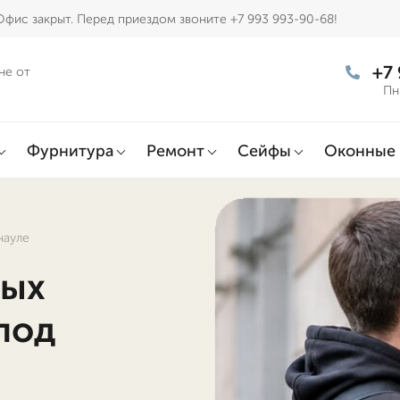
Офис закрыт. Перед приездом звоните +7 993 993-90-68!
+7
не от
Пн
Фурнитура
Ремонт
Сейфы
Оконные 
науле
ных
под