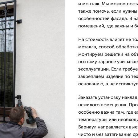
и монтаж. Мы можем поста
также помочь, если нужны
особенностей фасада. В Б
помещений, где важны и б
На стоимость влияет не то
металла, способ обработки
монтируем решетки на объ
поэтому заранее учитывае
эксплуатации. Если требуе
закрепляем изделие по те
основанию, а не использу
Заказать установку накла
нежилого помещения. Про
особенно важна там, где 
температуры или необходи
Барнаул направляется вые
чисто и без затягивания с