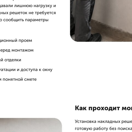
давали лишнюю нагрузку и
дных решеток не требуется
но сообщить параметры
яционный проем
 перед монтажом
й отделки
атации и доступа к окну
и понятной смете
Как проходит мон
Установка накладных реше
готовую работу без поиск