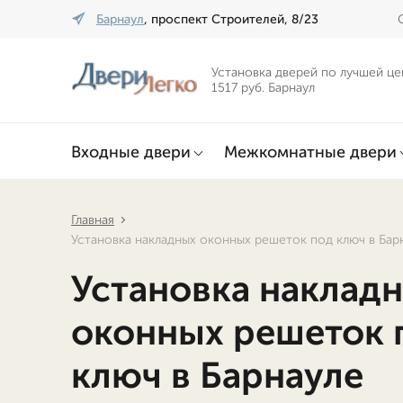
Барнаул
, проспект Строителей, 8/23
Установка дверей по лучшей це
1517 руб. Барнаул
Входные двери
Межкомнатные двери
Главная
Установка накладных оконных решеток под ключ в Бар
Установка наклад
оконных решеток 
ключ в Барнауле