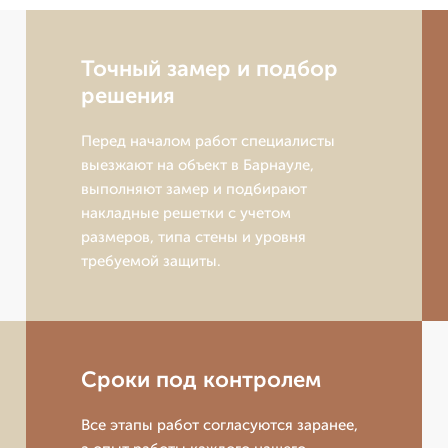
Точный замер и подбор
решения
Перед началом работ специалисты
выезжают на объект в Барнауле,
выполняют замер и подбирают
накладные решетки с учетом
размеров, типа стены и уровня
требуемой защиты.
Сроки под контролем
Все этапы работ согласуются заранее,