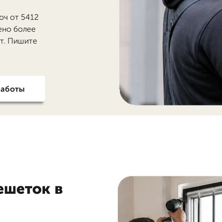
юч от 5412
ено более
ет. Пишите
работы
ешеток в