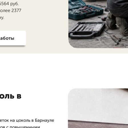
5564 руб.
более 2377
у.
работы
оль в
ток на цоколь в Барнауле
ктов с повышенными