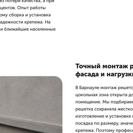
з потери качества, а при
роцентов. Опыт работы
тому сборка и установка
надежности крепежа. На
л и ближайшие населенные
Точный монтаж р
фасада и нагрузк
В Барнауле монтаж решеток
цокольная зона открыта дл
помещение. Мы подбираем 
решетка сохраняла жестко
изготовление и установке 
посадка по размеру, инач
крепежа. Поэтому професс