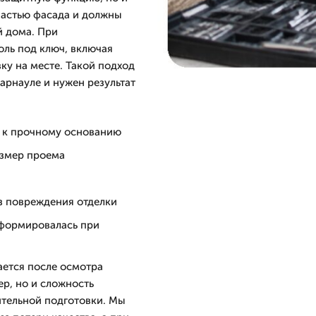
 частью фасада и должны
й дома. При
ль под ключ, включая
ку на месте. Такой подход
арнауле и нужен результат
м к прочному основанию
азмер проема
з повреждения отделки
еформировалась при
ается после осмотра
ер, но и сложность
ительной подготовки. Мы