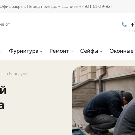
Офис закрыт. Перед приездом звоните +7 931 61-39-92!
+
не от
Пн
Фурнитура
Ремонт
Сейфы
Оконные 
ь в Барнауле
й
а