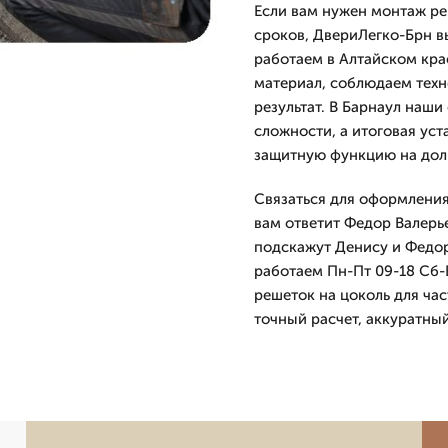
Если вам нужен монтаж ре
сроков, ДвериЛегко-Брн в
работаем в Алтайском кра
материал, соблюдаем тех
результат. В Барнаул наш
сложности, а итоговая уст
защитную функцию на долг
Связаться для оформления
вам ответит Федор Валерь
подскажут Денису и Федор
работаем Пн-Пт 09-18 Сб-В
решеток на цоколь для ча
точный расчет, аккуратны