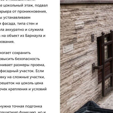
де цокольный этаж, подвал
арьера от проникновения,
мы устанавливаем
 фасада, типа стен и
ла аккуратно и служила
 на объект из Барнаула и
нования.
огает сохранить
овысить безопасность
енивает размеры проема,
 фасадный участок. Если
овку на сложные участки,
 решеток на цоколь цена
очек крепления и условий
 нужна точная подгонка
о защитную функцию, но и