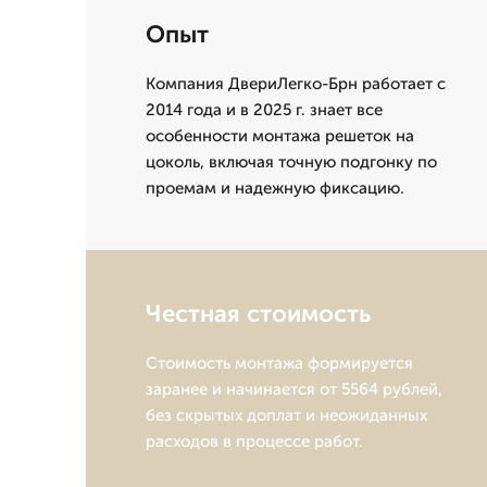
Опыт
Компания ДвериЛегко-Брн работает с
2014 года и в 2025 г. знает все
особенности монтажа решеток на
цоколь, включая точную подгонку по
проемам и надежную фиксацию.
Честная стоимость
Стоимость монтажа формируется
заранее и начинается от 5564 рублей,
без скрытых доплат и неожиданных
расходов в процессе работ.