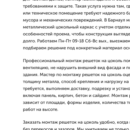
требованиями к защите. Такая услуга нужна там, г
или техническое помещение требуют надежного б
мусора и механических повреждений. В Барнаул 
металлический цокольный каркас с учетом отделки
особенностей проема, чтобы конструкция выгляде
долго. Работаем Пн-Пт 09-18 Сб-Вс вых., выезжаем
подбираем решение под конкретный материал ос
Профессиональный монтаж решеток на цоколь пом
вентиляцию, не нарушить внешний вид фасада и п
здания. Мастер по монтажу решеток на цоколь оц
толщину металла, способ крепления и нагрузку на
требуется, выполняем доставку, подрезку и устан
включая панель, кирпич, бетон и сайдинг. Монтаж
зависит от площади, формы изделия, количества т
работ на высоте.
Заказать монтаж решеток на цоколь удобно, когда
без перекосов и зазоров. Мы учитываем не тольк