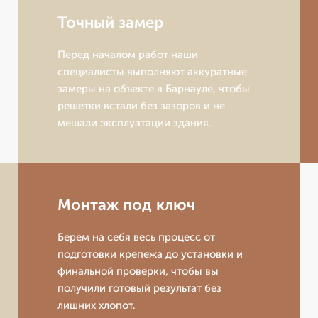
Точный замер
Перед началом работ наши
специалисты выполняют аккуратные
замеры на объекте в Барнауле, чтобы
решетки встали без зазоров и не
мешали эксплуатации здания.
Монтаж под ключ
Берем на себя весь процесс от
подготовки крепежа до установки и
финальной проверки, чтобы вы
получили готовый результат без
лишних хлопот.